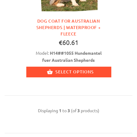
DOG COAT FOR AUSTRALIAN
SHEPHERDS | WATERPROOF +
FLEECE
€60.61
Model:
H14##1055 Hundemantel
fuer Australian Shepherds
SELECT OPTIONS
Displaying
1
to
3
(of
3
products)