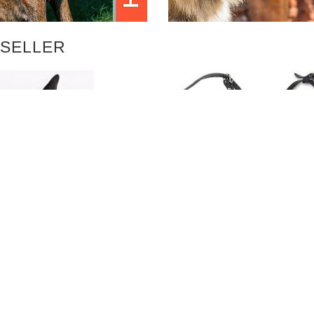
SELLER
MAULKORB AUS LEDER
ANZÖSISCHE
DRAH
MIT AUSGEZEICHNETER
BULLDOGGE
GROSS
LÜFTUNG ❶
ELLER MAULKORB
MAU
€42.90
AUS LEDER
€42.90