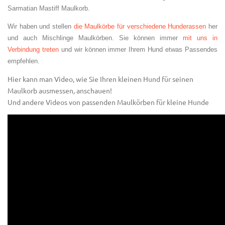
Sarmatian Mastiff Maulkorb.
Wir haben und stellen
die Maulkörbe für verschiedene Hunderassen
her
und auch Mischlinge Maulkörben. Sie können immer
mit uns in
Verbindung treten
und wir können immer Ihrem Hund etwas Passendes
empfehlen.
Hier kann man Video, wie Sie Ihren kleinen Hund für seinen
Maulkorb ausmessen, anschauen!
Und andere Videos von passenden Maulkörben für kleine Hunde