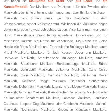
Wir haben die
Maulkörbe aus Draht
oder
aus Leder
und
ein
Kunstoffmodell
. Der Maulkorb aus Draht passt für alle Zwecke, aber
Maulkorb leder ist leichter und sieht super aus, aber Ihr Hund in diesem
Maulkorb nicht trinken muss, weil das Naturleder mit dem
Wasserkontakt schnell verderben wird. Wir haben die Maulkörbe gegen
Bellen und gegen etwas schlechtes Essen. Also kann man hier einen
Hund Maulkorb aus Draht für verschiedene Hunderassen und für
Mischlinge kaufen: Maulkörbe für Windhunde, Maulkörbe für kleine
Hunde wie Mops Maulkorb und Französische Bulldogge Maulkorb, auch
Pitbull Maulkorb, Maulkorb für Jack Russel, Dobermann Maulkorb,
Rottweiler Maulkorb, Amerikanische Bulldogge Maulkorb, Amstaff
Maulkorb, Bloodhound Maulkorb, Bordeauxdogge Maulkorb, Briard
Maulkorb, Bullmastiff Maulkorb, Bullterrier Maulkorb, Cane Corso
Maulkorb, Collie Maulkorb, Dalmatian Maulkorb, Deutscher Boxer
Maulkorb, Deutsche Dogge Maulkorb, Deutscher Schäferhund
Maulkorb, Dobermann Maulkorb, Englische Bulldogge Maulkorb, Husky
Maulkorb, Akita Inu Maulkorb, Kaukasischer Owtscharka Maulkorb oder
Kaukasischer Schäferhund Maulkorb, Labrador Maulkorb, Louisiana
Catahoula Leopard Dog Maulkorb oder Catahoula Maulkorb, Malinois
Maulkorb, Neufundland Maulkorb, Rhodesian Ridgeback Maulkorb,