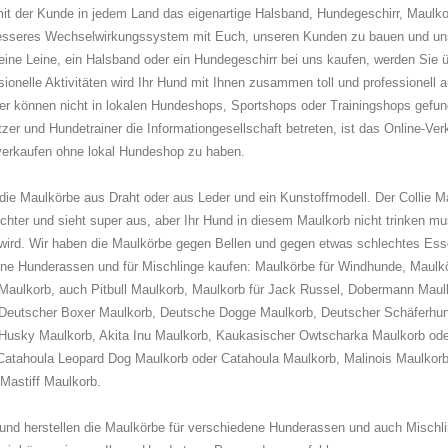
mit der Kunde in jedem Land das eigenartige Halsband, Hundegeschirr, Maulkor
sseres Wechselwirkungssystem mit Euch, unseren Kunden zu bauen und unse
eine Leine, ein Halsband oder ein Hundegeschirr bei uns kaufen, werden Sie ü
sionelle Aktivitäten wird Ihr Hund mit Ihnen zusammen toll und professionell 
er können nicht in lokalen Hundeshops, Sportshops oder Trainingshops gefu
zer und Hundetrainer die Informationgesellschaft betreten, ist das Online-V
 verkaufen ohne lokal Hundeshop zu haben.
die Maulkörbe aus Draht oder aus Leder und ein Kunstoffmodell. Der Collie Ma
leichter und sieht super aus, aber Ihr Hund in diesem Maulkorb nicht trinken 
wird. Wir haben die Maulkörbe gegen Bellen und gegen etwas schlechtes Esse
ne Hunderassen und für Mischlinge kaufen: Maulkörbe für Windhunde, Maulk
Maulkorb, auch Pitbull Maulkorb, Maulkorb für Jack Russel, Dobermann Maul
Deutscher Boxer Maulkorb, Deutsche Dogge Maulkorb, Deutscher Schäferhu
Husky Maulkorb, Akita Inu Maulkorb, Kaukasischer Owtscharka Maulkorb ode
Catahoula Leopard Dog Maulkorb oder Catahoula Maulkorb, Malinois Maulkor
Mastiff Maulkorb.
und herstellen die Maulkörbe für verschiedene Hunderassen und auch Mischl