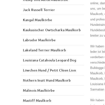
online, da
uns, um be
Jack Russell Terrier
Maulkorb, 
Kangal Maulkörbe
und profes
Hundetrain
Kaukasischer Owtscharka Maulkorb
Hundebesit
breiter zu
Labrador Maulkörbe
Wir haben 
Lakeland Terrier Maulkorb
leder ist 
verderben 
Louisiana Catahoula Leopard Dog
verschiede
Bulldogge 
Löwchen Hund / Petit Chien Lion
Maulkorb, 
Maulkorb, 
Nothern Inuit Hund Maulkorb
Louisiana 
Sarmatian 
Malinois Maulkörbe
Mastiff Maulkorb
Wir haben 