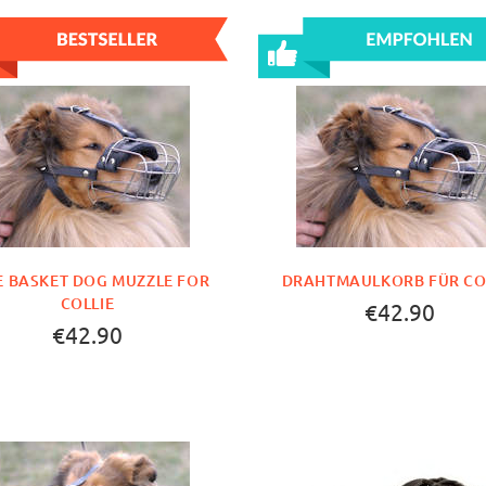
E BASKET DOG MUZZLE FOR
DRAHTMAULKORB FÜR CO
COLLIE
€42.90
€42.90