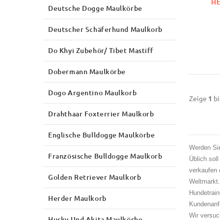
HE
Deutsche Dogge Maulkörbe
Deutscher Schäferhund Maulkorb
Do Khyi Zubehör/ Tibet Mastiff
Dobermann Maulkörbe
Dogo Argentino Maulkorb
Zeige
1
bi
Drahthaar Foxterrier Maulkorb
Englische Bulldogge Maulkörbe
Werden Sie
Französische Bulldogge Maulkorb
Üblich soll
verkaufen 
Golden Retriever Maulkorb
Weltmarkt.
Hundetrain
Herder Maulkorb
Kundenanfo
Wir versuc
Husky Und Akita Maulkörbe