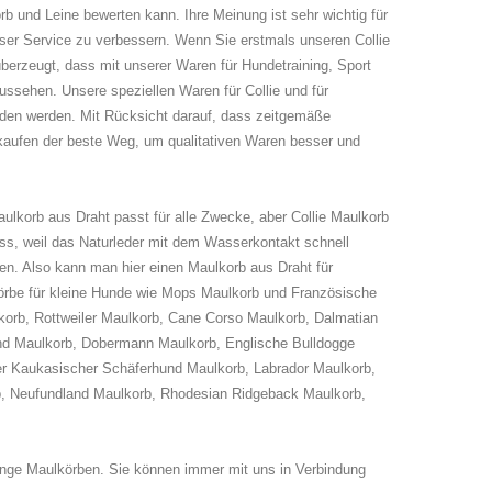
b und Leine bewerten kann. Ihre Meinung ist sehr wichtig für
r Service zu verbessern. Wenn Sie erstmals unseren Collie
berzeugt, dass mit unserer Waren für Hundetraining, Sport
aussehen. Unsere speziellen Waren für Collie und für
nden werden. Mit Rücksicht darauf, dass zeitgemäße
erkaufen der beste Weg, um qualitativen Waren besser und
ulkorb aus Draht passt für alle Zwecke, aber Collie Maulkorb
muss, weil das Naturleder mit dem Wasserkontakt schnell
n. Also kann man hier einen Maulkorb aus Draht für
örbe für kleine Hunde wie Mops Maulkorb und Französische
korb, Rottweiler Maulkorb, Cane Corso Maulkorb, Dalmatian
nd Maulkorb, Dobermann Maulkorb, Englische Bulldogge
r Kaukasischer Schäferhund Maulkorb, Labrador Maulkorb,
b, Neufundland Maulkorb, Rhodesian Ridgeback Maulkorb,
inge Maulkörben. Sie können immer mit uns in Verbindung