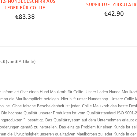
TZ- HUNDEGESCHIRR AUS
SUPER LUFTZIRKULATI
LEDER FÜR COLLIE
€42.90
€83.38
s
5
(von
5
Artikeln)
 informiert über einen Hund Maulkorb für Collie. Unser Laden Hunde-Maulkorb
 man die Maulkorbpflicht befolgen. Hier hilft unser Hundeshop. Unsere Collie M
online. Ohne falsche Bescheidenheit ist jeder Collie Maulkorb das beste Des
 Die höchste Qualität unserer Produkten ist vom Qualitätstandard ISO 9001-
ingprodukten " bestätigt. Das Qualitätsystem auf dem Unternehmen erlaubt d
rderungen gemäß zu herstellen. Das einzige Problem für einen Kunde ist s
hen die Urwüchsigkeit unseren qualitativen Maulkörben zu jeder Kunde in der