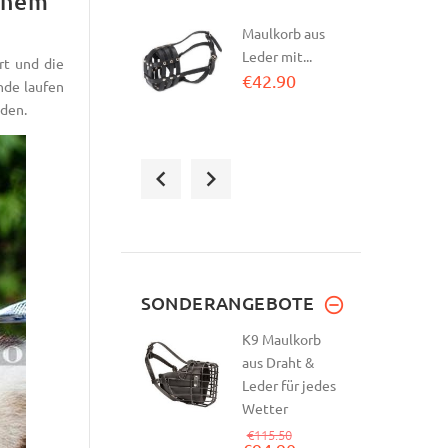
inem
Maulkorb aus
Leder mit...
rt und die
€42.90
nde laufen
den.
Drahtmaulkorb
für große...
€42.90
K9 Maulkorb
SONDERANGEBOTE
aus Draht &
K9 Maulkorb
Leder für...
aus Draht &
€115.50
€94.90
Leder für jedes
Wetter
Hundemaulkorb
€115.50