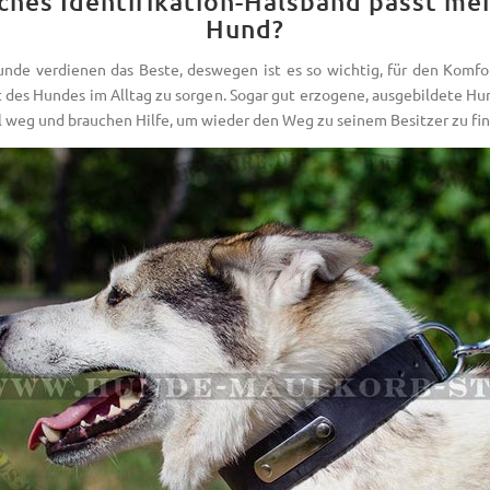
ches Identifikation-Halsband passt me
Hund?
nde verdienen das Beste, deswegen ist es so wichtig, für den Komfo
t des Hundes im Alltag zu sorgen. Sogar gut erzogene, ausgebildete Hu
weg und brauchen Hilfe, um wieder den Weg zu seinem Besitzer zu fin