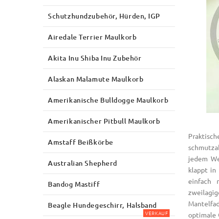
Schutzhundzubehör, Hürden, IGP
Airedale Terrier Maulkorb
Akita Inu Shiba Inu Zubehör
Alaskan Malamute Maulkorb
Amerikanische Bulldogge Maulkorb
Amerikanischer Pitbull Maulkorb
Praktisc
Amstaff Beißkörbe
schmutzab
jedem We
Australian Shepherd
klappt in
einfach 
Bandog Mastiff
zweilagig
Mantelfa
Beagle Hundegeschirr, Halsband
VERKAUF
optimale 