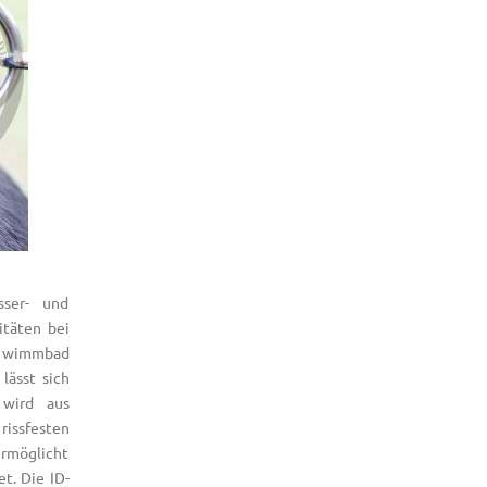
sser- und
itäten bei
chwimmbad
lässt sich
 wird aus
rissfesten
rmöglicht
t. Die ID-