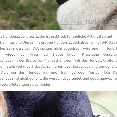
es Hundehalsband aus Leder ist praktisch für tägliche Aktivitäten mit I
 Trainings und Dienst mit großen Hunden. Lederhalsband mit ID-Platte h
her sein, dass der ID-Anhänger nicht abgerissen wird und Ihr Hund
en wieder den Weg nach Hause finden. Klassische Konstruk
bandes mit der Breite von 4 cm schont den Hals des Hundes. Großer 
tem Stahl verhindert das Aufschließen des Halsbandes und ermöglicht
Ableinen des Hundes während Trainings oder Auslauf. Die K
bandes sind nicht genäht, die werden abgerundet und gut eingewachs
 Hautverletzungen zu verhindern.