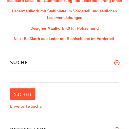
Maulkorb Metall mit Gummideckung und Lederpolsterung innen
Ledermaulkorb mit Stahlplatte im Vorderteil und
seitlichen
Lederverstärkungen
Desi
gner
Maulkorb K9 für Polizeihund
Netz- Beißkorb aus Leder mit Stahlschiene im Vorderteil
SUCHE
Erweiterte Suche