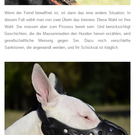
Wenn der Feind bewaffnet ist, ist dann das eine andere Situation. In
diesem Fall wählt man von zwei Übeln das kleinere. Diese Wahl ist Ihre
Wahl. Sie müssen aber zum Prozess bereit sein. Und berücksichtigt
Geschichten, die die Massenmedien den Hunden herum erzählen, wird
gesellschaftliche Meinung gegen Sie. Dazu noch verschärfte
Sanktionen, die angewandt werden, und Ihr Schicksal ist kläglich.