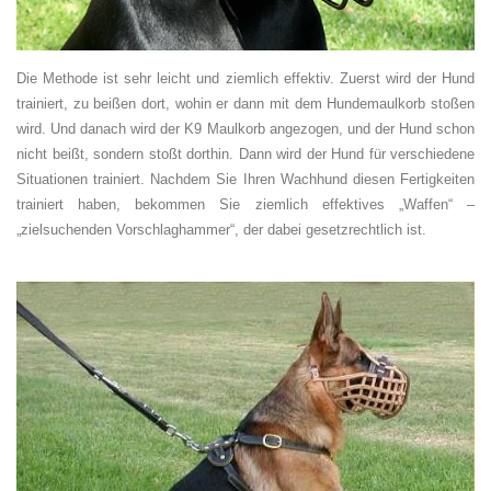
Die Methode ist sehr leicht und ziemlich effektiv. Zuerst wird der Hund
trainiert, zu beißen dort, wohin er dann mit dem Hundemaulkorb stoßen
wird. Und danach wird der K9 Maulkorb angezogen, und der Hund schon
nicht beißt, sondern stoßt dorthin. Dann wird der Hund für verschiedene
Situationen trainiert. Nachdem Sie Ihren Wachhund diesen Fertigkeiten
trainiert haben, bekommen Sie ziemlich effektives „Waffen“ –
„zielsuchenden Vorschlaghammer“, der dabei gesetzrechtlich ist.