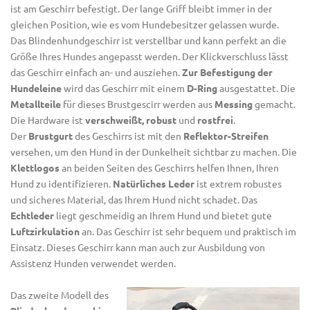
ist am Geschirr befestigt. Der lange Griff bleibt immer in der
gleichen Position, wie es vom Hundebesitzer gelassen wurde.
Das
Blindenhundgeschirr
ist verstellbar und kann perfekt an die
Größe Ihres Hundes angepasst werden. Der
Klickverschluss
lässt
das Geschirr einfach an- und ausziehen.
Zur Befestigung der
Hundeleine
wird das Geschirr mit einem
D-Ring
ausgestattet. Die
Metallteile
für dieses
Brustgescirr
werden aus
Messing
gemacht.
Die Hardware ist
verschweißt, robust
und
rostfrei
.
Der
Brustgurt
des Geschirrs ist mit den
Reflektor-Streifen
versehen, um den Hund in der Dunkelheit sichtbar zu machen. Die
Klettlogos
an beiden Seiten des Geschirrs helfen Ihnen, Ihren
Hund zu identifizieren.
Natürliches Leder
ist extrem robustes
und sicheres Material, das Ihrem Hund nicht schadet. Das
Echtleder
liegt geschmeidig an Ihrem Hund und bietet gute
Luftzirkulation
an. Das Geschirr ist sehr bequem und praktisch im
Einsatz. Dieses Geschirr kann man auch zur Ausbildung von
Assistenz Hunden verwendet werden.
Das zweite Modell des