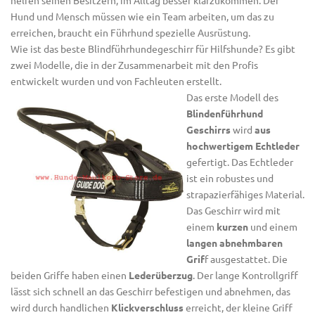
Hund und Mensch müssen wie ein Team arbeiten, um das zu
erreichen, braucht ein
Führhund
spezielle Ausrüstung.
Wie ist das beste
Blindführhundegeschirr
für Hilfshunde? Es gibt
zwei Modelle, die in der Zusammenarbeit mit den Profis
entwickelt wurden und von Fachleuten erstellt.
Das erste Modell des
Blindenführhund
Geschirrs
wird
aus
hochwertigem Echtleder
gefertigt. Das Echtleder
ist ein robustes und
strapazierfähiges Material.
Das
Geschirr wird mit
einem
kurzen
und einem
langen abnehmbaren
Grif
f ausgestattet. Die
beiden Griffe haben einen
Lederüberzug
. Der lange Kontrollgriff
lässt sich schnell an das Geschirr befestigen und abnehmen, das
wird durch handlichen
Klickverschluss
erreicht, der kleine Griff