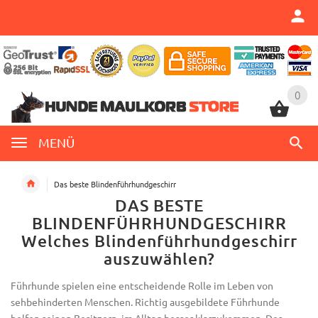
0
0
MENÜ
Das beste Blindenführhundgeschirr
DAS BESTE
BLINDENFÜHRHUNDGESCHIRR
Welches
Blindenführhundgeschirr
auszuwählen?
Führhunde
spielen eine entscheidende Rolle im Leben von
sehbehinderten Menschen. Richtig ausgebildete
Führhunde
helfen seinen Besitzern, im Alltag besser klarzukommen. Der