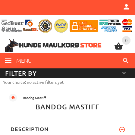
0
0
MENU
FILTER BY
Your choice: no active filters yet
Bandog Mastiff
BANDOG MASTIFF
DESCRIPTION