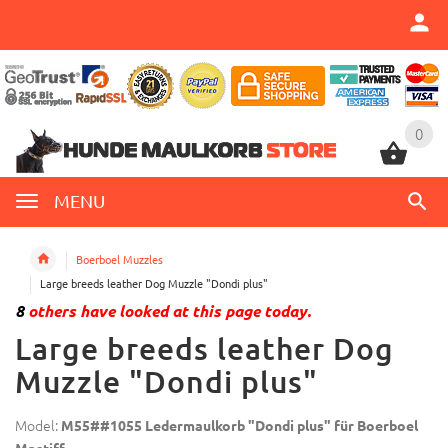
0
0
MENU
Boerboel Muzzles
Large breeds leather Dog Muzzle "Dondi plus"
8
others have looked at this page today.
Large breeds leather Dog
Muzzle "Dondi plus"
Model:
M55##1055 Ledermaulkorb "Dondi plus" für Boerboel
Mastiff