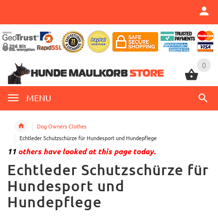
0
0
MENU
Dog Owners Clothes
Echtleder Schutzschürze für Hundesport und Hundepflege
11
others have looked at this page today.
Echtleder Schutzschürze für
Hundesport und
Hundepflege