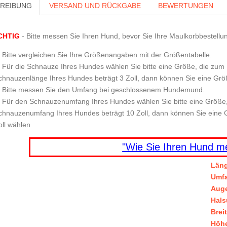
REIBUNG
VERSAND UND RÜCKGABE
BEWERTUNGEN
CHTIG
- Bitte messen Sie Ihren Hund, bevor Sie Ihre Maulkorbbestellu
Bitte vergleichen Sie Ihre Größenangaben mit der Größentabelle.
Für die Schnauze Ihres Hundes wählen Sie bitte eine Größe, die zum Bei
chnauzenlänge Ihres Hundes beträgt 3 Zoll, dann können Sie eine Größ
Bitte messen Sie den Umfang bei geschlossenem Hundemund.
Für den Schnauzenumfang Ihres Hundes wählen Sie bitte eine Größe, di
chnauzenumfang Ihres Hundes beträgt 10 Zoll, dann können Sie eine
oll wählen
"Wie Sie Ihren Hund m
Län
Umf
Auge
Hal
Brei
Höh