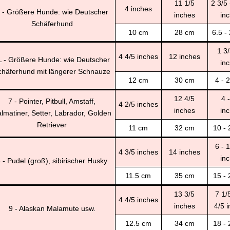
11 1/5
2 3/5 
4 inches
 - Größere Hunde: wie Deutscher
inches
in
Schäferhund
10 cm
28 cm
6.5 -
1 3/
4 4/5 inches
12 inches
L - Größere Hunde: wie Deutscher
in
chäferhund mit längerer Schnauze
12 cm
30 cm
4 - 
12 4/5
4 
7 - Pointer, Pitbull, Amstaff,
4 2/5 inches
inches
in
lmatiner, Setter, Labrador, Golden
Retriever
11 cm
32 cm
10 -
6 - 
4 3/5 inches
14 inches
in
 - Pudel (groß), sibirischer Husky
11.5 cm
35 cm
15 -
13 3/5
7 1/
4 4/5 inches
inches
4/5 
9 - Alaskan Malamute usw.
12.5 cm
34 cm
18 -