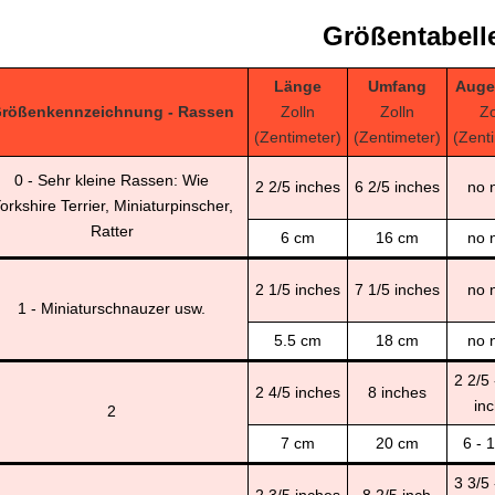
Größentabell
Länge
Umfang
Auge
rößenkennzeichnung - Rassen
Zolln
Zolln
Zo
(Zentimeter)
(Zentimeter)
(Zent
0 - Sehr kleine Rassen: Wie
2 2/5 inches
6 2/5 inches
no 
orkshire Terrier, Miniaturpinscher,
Ratter
6 cm
16 cm
no 
2 1/5 inches
7 1/5 inches
no 
1 - Miniaturschnauzer usw.
5.5 cm
18 cm
no 
2 2/5 
2 4/5 inches
8 inches
in
2
7 cm
20 cm
6 - 
3 3/5 