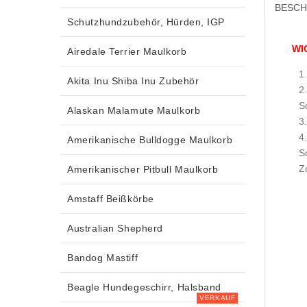
BESCH
Schutzhundzubehör, Hürden, IGP
WI
Airedale Terrier Maulkorb
Akita Inu Shiba Inu Zubehör
S
Alaskan Malamute Maulkorb
Amerikanische Bulldogge Maulkorb
S
Z
Amerikanischer Pitbull Maulkorb
Amstaff Beißkörbe
Australian Shepherd
Bandog Mastiff
Beagle Hundegeschirr, Halsband
VERKAUF