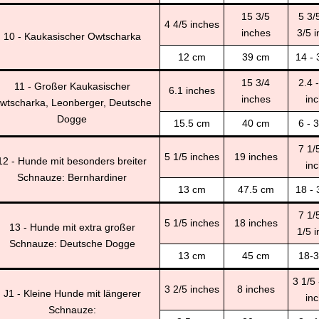
15 3/5
5 3/
4 4/5 inches
inches
3/5 
10 - Kaukasischer Owtscharka
12 cm
39 cm
14 -
15 3/4
2.4 
11 - Großer Kaukasischer
6.1 inches
inches
in
wtscharka, Leonberger, Deutsche
Dogge
15.5 cm
40 cm
6 - 
7 1/
5 1/5 inches
19 inches
12 - Hunde mit besonders breiter
in
Schnauze: Bernhardiner
13 cm
47.5 cm
18 -
7 1/
5 1/5 inches
18 inches
13 - Hunde mit extra großer
1/5 
Schnauze: Deutsche Dogge
13 cm
45 cm
18-
3 1/5 
3 2/5 inches
8 inches
J1 - Kleine Hunde mit längerer
in
Schnauze: