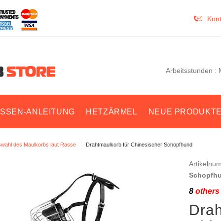
Kont
Arbeitsstunden : 
SSEN-ANLEITUNG
HETZÄRMEL
NEUE PRODUKT
wahl des Maulkorbs laut Rasse
Drahtmaulkorb für Chinesischer Schopfhund
Artikelnu
Schopfh
8
others 
Drah