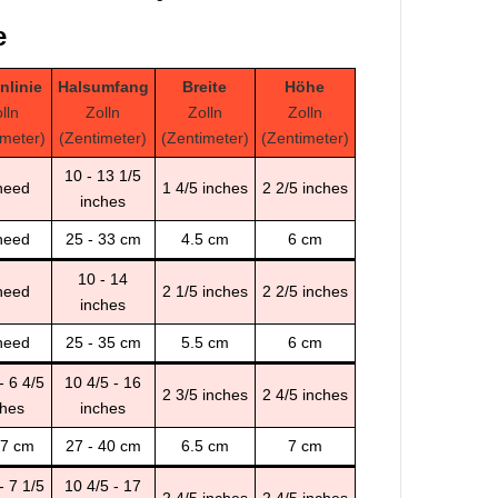
e
nlinie
Halsumfang
Breite
Höhe
lln
Zolln
Zolln
Zolln
imeter)
(Zentimeter)
(Zentimeter)
(Zentimeter)
10 - 13 1/5
need
1 4/5 inches
2 2/5 inches
inches
need
25 - 33 cm
4.5 cm
6 cm
10 - 14
need
2 1/5 inches
2 2/5 inches
inches
need
25 - 35 cm
5.5 cm
6 cm
- 6 4/5
10 4/5 - 16
2 3/5 inches
2 4/5 inches
ches
inches
17 cm
27 - 40 cm
6.5 cm
7 cm
- 7 1/5
10 4/5 - 17