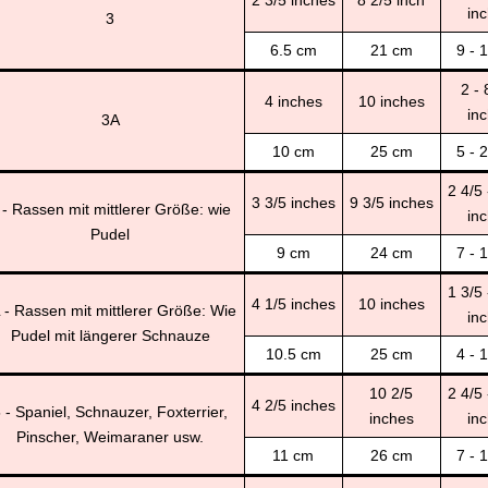
2 3/5 inches
8 2/5 inch
in
3
6.5 cm
21 cm
9 - 
2 - 
4 inches
10 inches
in
3A
10 cm
25 cm
5 - 
2 4/5 
3 3/5 inches
9 3/5 inches
 - Rassen mit mittlerer Größe: wie
in
Pudel
9 cm
24 cm
7 - 
1 3/5 
4 1/5 inches
10 inches
 - Rassen mit mittlerer Größe: Wie
in
Pudel mit längerer Schnauze
10.5 cm
25 cm
4 - 
10 2/5
2 4/5 
4 2/5 inches
 - Spaniel, Schnauzer, Foxterrier,
inches
in
Pinscher, Weimaraner usw.
11 cm
26 cm
7 - 