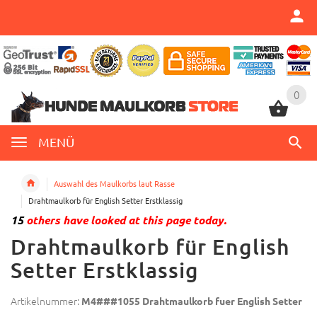
0
0
MENÜ
Auswahl des Maulkorbs laut Rasse
Drahtmaulkorb für English Setter Erstklassig
15
others have looked at this page today.
Drahtmaulkorb für English
Setter Erstklassig
Artikelnummer:
M4###1055 Drahtmaulkorb fuer English Setter