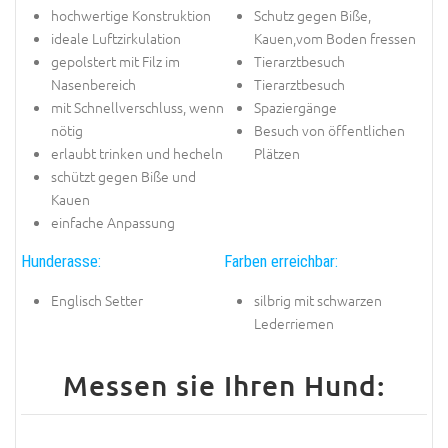
hochwertige Konstruktion
Schutz gegen Biße,
ideale Luftzirkulation
Kauen,vom Boden fressen
gepolstert mit Filz im
Tierarztbesuch
Nasenbereich
Tierarztbesuch
mit Schnellverschluss, wenn
Spaziergänge
nötig
Besuch von öffentlichen
erlaubt trinken und hecheln
Plätzen
schützt gegen Biße und
Kauen
einfache Anpassung
Hunderasse:
Farben erreichbar:
Englisch Setter
silbrig mit schwarzen
Lederriemen
Messen sie Ihren Hund: