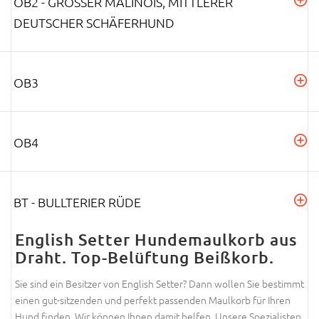
OB2 - GROSSER MALINOIS, MITTLERER D
EUTSCHER SCHÄFERHUND
OB3
OB4
BT - BULLTERIER RÜDE
English Setter Hundemaulkorb aus
Draht. Top-Belüftung Beißkorb.
Sie sind ein Besitzer von English Setter? Dann wollen Sie bestimmt
einen gut-sitzenden und perfekt passenden Maulkorb für Ihren
Hund finden. Wir können Ihnen damit helfen. Unsere Spezialisten