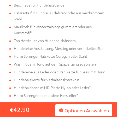
Beschläge für Hundehalsbänder
Halskette für Hund aus Edelstahl oder aus verchromtem
Stahl
Maulkorb für Wintertrainings gummiert oder aus
Kunststoff?
Top Hersteller von Hundehalsbändern
Hundeleine Ausstattung: Messing oder vernickelter Stahl
Herm Sprenger Halskette Curogan oder Stahl
Was mit dem Hund auf dem Spaziergang zu spielen
Hundeleine aus Leder oder Stahlkette für Gassi mit Hund
Hundehalskette für Verhaltenskorrektur
Hundehalsband mit ID-Platte Nylon oder Leder?
Herm Sprenger oder andere Hersteller?
Auswahl von Hunde Brustgeschirr für Hetzarbeit
€42.90
Optionen Auswählen
Resources