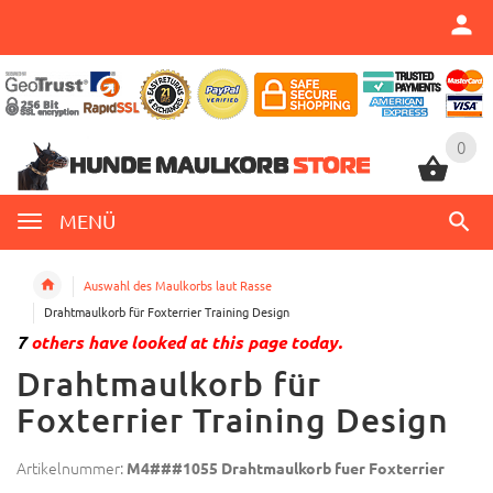
0
0
MENÜ
Auswahl des Maulkorbs laut Rasse
Drahtmaulkorb für Foxterrier Training Design
7
others have looked at this page today.
Drahtmaulkorb für
Foxterrier Training Design
Artikelnummer:
M4###1055 Drahtmaulkorb fuer Foxterrier