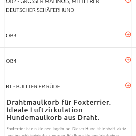
OB2 - GROSSER MALINOIS, MITTLERER D
EUTSCHER SCHÄFERHUND
OB3
OB4
BT - BULLTERIER RÜDE
Drahtmaulkorb für Foxterrier.
Ideale Luftzirkulation
Hundemaulkorb aus Draht.
Foxterrier ist ein kleiner Jagdhund. Dieser Hund ist lebhaft, aktiv
und braucht trainiert zu werden. Für Ihren kleinen Vierbeiner