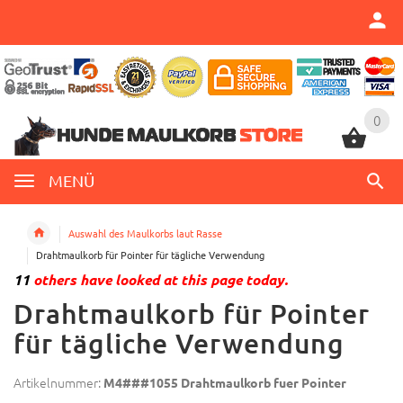
0
0
MENÜ
Auswahl des Maulkorbs laut Rasse
Drahtmaulkorb für Pointer für tägliche Verwendung
11
others have looked at this page today.
Drahtmaulkorb für Pointer
für tägliche Verwendung
Artikelnummer:
M4###1055 Drahtmaulkorb fuer Pointer