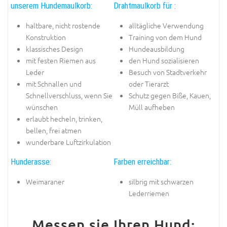
unserem Hundemaulkorb:
Drahtmaulkorb für :
haltbare, nicht rostende
alltägliche Verwendung
Konstruktion
Training von dem Hund
klassisches Design
Hundeausbildung
mit festen Riemen aus
den Hund sozialisieren
Leder
Besuch von Stadtverkehr
mit Schnallen und
oder Tierarzt
Schnellverschluss, wenn Sie
Schutz gegen Biße, Kauen,
wünschen
Müll aufheben
erlaubt hecheln, trinken,
bellen, frei atmen
wunderbare Luftzirkulation
Hunderasse:
Farben erreichbar:
Weimaraner
silbrig mit schwarzen
Lederriemen
Messen sie Ihren Hund: