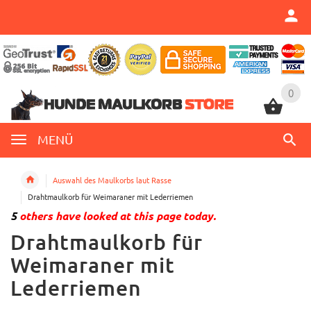
0
0
MENÜ
Auswahl des Maulkorbs laut Rasse
Drahtmaulkorb für Weimaraner mit Lederriemen
5
others have looked at this page today.
Drahtmaulkorb für
Weimaraner mit
Lederriemen