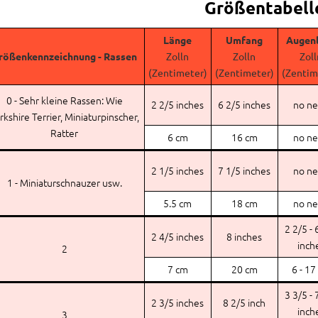
Größentabell
Länge
Umfang
Augenl
rößenkennzeichnung - Rassen
Zolln
Zolln
Zoll
(Zentimeter)
(Zentimeter)
(Zentim
0 - Sehr kleine Rassen: Wie
2 2/5 inches
6 2/5 inches
no n
rkshire Terrier, Miniaturpinscher,
Ratter
6 cm
16 cm
no n
2 1/5 inches
7 1/5 inches
no n
1 - Miniaturschnauzer usw.
5.5 cm
18 cm
no n
2 2/5 - 
2 4/5 inches
8 inches
inch
2
7 cm
20 cm
6 - 17
3 3/5 - 
2 3/5 inches
8 2/5 inch
inch
3