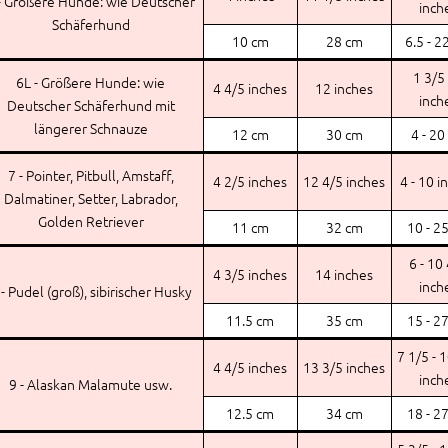
- Größere Hunde: wie Deutscher
inch
Schäferhund
10 cm
28 cm
6.5 - 2
1 3/5 
6L - Größere Hunde: wie
4 4/5 inches
12 inches
inch
Deutscher Schäferhund mit
längerer Schnauze
12 cm
30 cm
4 - 20
7 - Pointer, Pitbull, Amstaff,
4 2/5 inches
12 4/5 inches
4 - 10 i
Dalmatiner, Setter, Labrador,
Golden Retriever
11 cm
32 cm
10 - 2
6 - 10
4 3/5 inches
14 inches
inch
 - Pudel (groß), sibirischer Husky
11.5 cm
35 cm
15 - 2
7 1/5 - 
4 4/5 inches
13 3/5 inches
inch
9 - Alaskan Malamute usw.
12.5 cm
34 cm
18 - 2