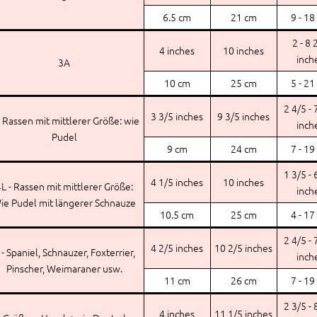
6.5 cm
21 cm
9 - 18
2 - 8 
4 inches
10 inches
inch
3A
10 cm
25 cm
5 - 21
2 4/5 - 
3 3/5 inches
9 3/5 inches
- Rassen mit mittlerer Größe: wie
inch
Pudel
9 cm
24 cm
7 - 19
1 3/5 - 
4 1/5 inches
10 inches
L - Rassen mit mittlerer Größe:
inch
ie Pudel mit längerer Schnauze
10.5 cm
25 cm
4 - 17
2 4/5 - 
4 2/5 inches
10 2/5 inches
 - Spaniel, Schnauzer, Foxterrier,
inch
Pinscher, Weimaraner usw.
11 cm
26 cm
7 - 19
2 3/5 - 
4 inches
11 1/5 inches