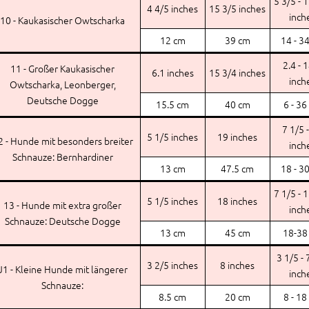
5 3/5 - 
4 4/5 inches
15 3/5 inches
inch
10 - Kaukasischer Owtscharka
12 cm
39 cm
14 - 3
2.4 - 
11 - Großer Kaukasischer
6.1 inches
15 3/4 inches
inch
Owtscharka, Leonberger,
Deutsche Dogge
15.5 cm
40 cm
6 - 36
7 1/5 
5 1/5 inches
19 inches
2 - Hunde mit besonders breiter
inch
Schnauze: Bernhardiner
13 cm
47.5 cm
18 - 3
7 1/5 - 
5 1/5 inches
18 inches
13 - Hunde mit extra großer
inch
Schnauze: Deutsche Dogge
13 cm
45 cm
18-38
3 1/5 - 
3 2/5 inches
8 inches
J1 - Kleine Hunde mit längerer
inch
Schnauze:
8.5 cm
20 cm
8 - 18