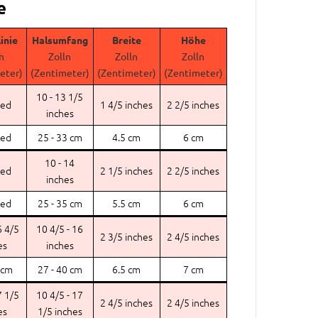
e
inie
Halsumfang
Breite
Höhe
n
Zolln
Zolln
Zolln
eter)
(Zentimeter)
(Zentimeter)
(Zentimeter)
10 - 13 1/5
eed
1 4/5 inches
2 2/5 inches
inches
eed
25 - 33 cm
4.5 cm
6 cm
10 - 14
eed
2 1/5 inches
2 2/5 inches
inches
eed
25 - 35 cm
5.5 cm
6 cm
6 4/5
10 4/5 - 16
2 3/5 inches
2 4/5 inches
es
inches
 cm
27 - 40 cm
6.5 cm
7 cm
7 1/5
10 4/5 - 17
2 4/5 inches
2 4/5 inches
es
1/5 inches