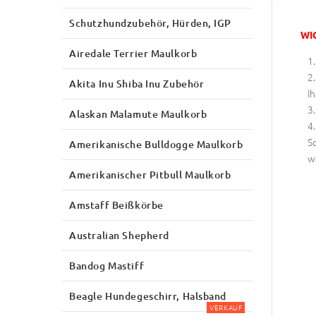
Schutzhundzubehör, Hürden, IGP
WI
Airedale Terrier Maulkorb
Akita Inu Shiba Inu Zubehör
Ih
Alaskan Malamute Maulkorb
S
Amerikanische Bulldogge Maulkorb
w
Amerikanischer Pitbull Maulkorb
Amstaff Beißkörbe
Australian Shepherd
Bandog Mastiff
Beagle Hundegeschirr, Halsband
VERKAUF