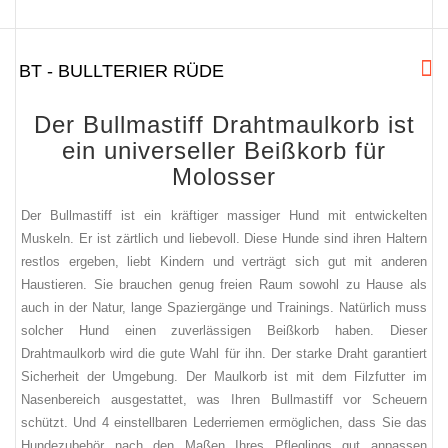
BT - BULLTERIER RÜDE
Der Bullmastiff Drahtmaulkorb ist
ein universeller Beißkorb für
Molosser
Der Bullmastiff
ist ein kräftiger massiger Hund mit entwickelten
Muskeln. Er ist zärtlich und liebevoll. Diese Hunde sind ihren Haltern
restlos ergeben, liebt Kindern und verträgt sich gut mit anderen
Haustieren. Sie brauchen genug freien Raum sowohl zu Hause als
auch in der Natur, lange Spaziergänge und Trainings.
Natürlich muss
solcher Hund einen zuverlässigen Beißkorb haben. Dieser
Drahtmaulkorb wird die gute Wahl für ihn. Der starke Draht garantiert
Sicherheit der Umgebung. Der Maulkorb ist mit dem Filzfutter im
Nasenbereich ausgestattet, was Ihren Bullmastiff vor Scheuern
schützt. Und 4 einstellbaren Lederriemen ermöglichen, dass Sie das
Hundezubehör nach den Maßen Ihres Pfleglings gut anpassen