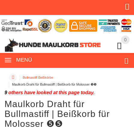
0
0
MENÜ
Bullmastiff Beißkörbe
Maulkorb Draht für Bullmastiff | Beißkorb für Molosser ❺❺
9
others have looked at this page today.
Maulkorb Draht für
Bullmastiff | Beißkorb für
Molosser ❺❺