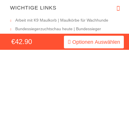
WICHTIGE LINKS
Arbeit mit K9 Maulkorb | Maulkörbe für Wachhunde
Bundessiegerzuchtschau heute | Bundessieger
Zuchtschau Aktuell!
€42.90
Optionen Auswählen
Die Änderungen in den IGP-Regeln im Jahr 2019
Hauptmenü der Artikeln
Hund Bei Fuß | Hund Rufen (Schlußteil)?
Hund Bei Fuß | Hund Rufen (Teil 2)?
Hund Bei Fuß | Hund Rufen?
Hunde Kleidung – Neue Epoche der Hundemode
Hunde Maulkorb: Wann und Wozu (Teil 5. Schluss)?
Hundemaulkorb und seine Rolle im Leben mit Hund (Teil
4)?
Hundemaulkorb | Wozu brauchen Hunde Maulkörbe (Teil
3)?