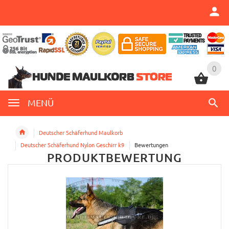
0
0
MENÜ
Deutscher Schäferhund Maulkorb
Deutscher Schäferhund Nylon Geschirr k9
Bewertungen
PRODUKTBEWERTUNG