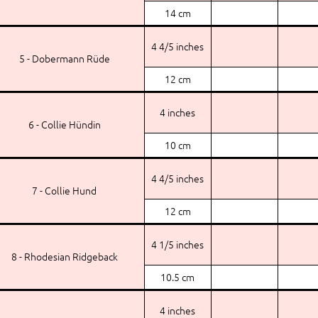
14 cm
4 4/5 inches
5 - Dobermann Rüde
12 cm
4 inches
6 - Collie Hündin
10 cm
4 4/5 inches
7 - Collie Hund
12 cm
4 1/5 inches
8 - Rhodesian Ridgeback
10.5 cm
4 inches