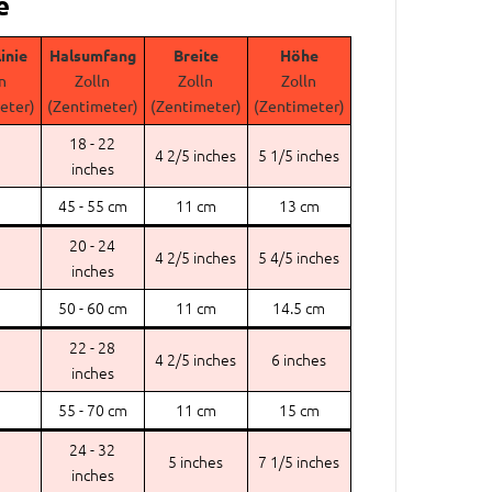
e
inie
Halsumfang
Breite
Höhe
n
Zolln
Zolln
Zolln
eter)
(Zentimeter)
(Zentimeter)
(Zentimeter)
18 - 22
4 2/5 inches
5 1/5 inches
inches
45 - 55 cm
11 cm
13 cm
20 - 24
4 2/5 inches
5 4/5 inches
inches
50 - 60 cm
11 cm
14.5 cm
22 - 28
4 2/5 inches
6 inches
inches
55 - 70 cm
11 cm
15 cm
24 - 32
5 inches
7 1/5 inches
inches