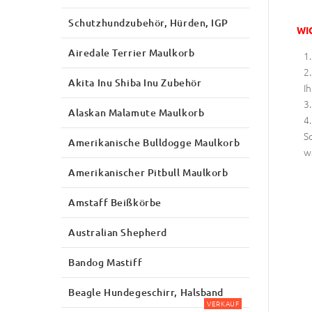
Schutzhundzubehör, Hürden, IGP
WI
Airedale Terrier Maulkorb
Akita Inu Shiba Inu Zubehör
Ih
Alaskan Malamute Maulkorb
S
Amerikanische Bulldogge Maulkorb
w
Amerikanischer Pitbull Maulkorb
Amstaff Beißkörbe
Australian Shepherd
Bandog Mastiff
Beagle Hundegeschirr, Halsband
VERKAUF