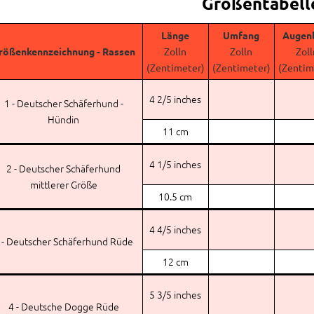
Größentabell
Länge
Umfang
Augenl
rößenkennzeichnung - Rassen
Zolln
Zolln
Zoll
(Zentimeter)
(Zentimeter)
(Zentim
4 2/5 inches
1 - Deutscher Schäferhund -
Hündin
11 cm
4 1/5 inches
2 - Deutscher Schäferhund
mittlerer Größe
10.5 cm
4 4/5 inches
 - Deutscher Schäferhund Rüde
12 cm
5 3/5 inches
4 - Deutsche Dogge Rüde