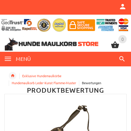
0
0
MENÜ
Exklusive Hundemaulkörbe
Hundemaulkorb Leder Kunst Flamme-Muster
Bewertungen
PRODUKTBEWERTUNG