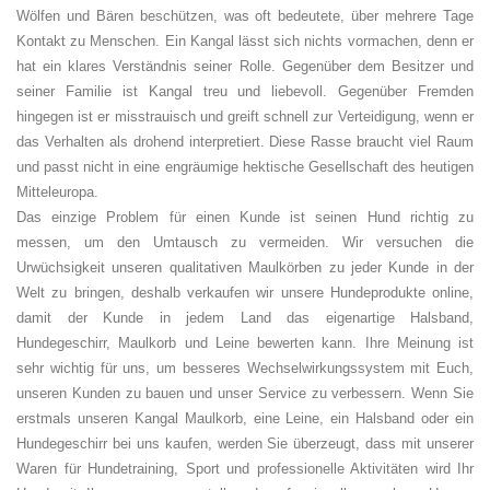
Wölfen und Bären beschützen, was oft bedeutete, über mehrere Tage
Kontakt zu Menschen. Ein Kangal lässt sich nichts vormachen, denn er
hat ein klares Verständnis seiner Rolle. Gegenüber dem Besitzer und
seiner Familie ist Kangal treu und liebevoll. Gegenüber Fremden
hingegen ist er misstrauisch und greift schnell zur Verteidigung, wenn er
das Verhalten als drohend interpretiert. Diese Rasse braucht viel Raum
und passt nicht in eine engräumige hektische Gesellschaft des heutigen
Mitteleuropa.
Das einzige Problem für einen Kunde ist seinen Hund richtig zu
messen, um den Umtausch zu vermeiden. Wir versuchen die
Urwüchsigkeit unseren qualitativen Maulkörben zu jeder Kunde in der
Welt zu bringen, deshalb verkaufen wir unsere Hundeprodukte online,
damit der Kunde in jedem Land das eigenartige Halsband,
Hundegeschirr, Maulkorb und Leine bewerten kann. Ihre Meinung ist
sehr wichtig für uns, um besseres Wechselwirkungssystem mit Euch,
unseren Kunden zu bauen und unser Service zu verbessern. Wenn Sie
erstmals unseren Kangal Maulkorb, eine Leine, ein Halsband oder ein
Hundegeschirr bei uns kaufen, werden Sie überzeugt, dass mit unserer
Waren für Hundetraining, Sport und professionelle Aktivitäten wird Ihr