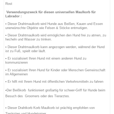
Rost
Verwendungszweck für diesen universellen Maulkorb für
Labrador
:
•
Dieser
Drahtmaulkorb
wird
Hunde
aus
Beißen
, Kauen
und
Essen
unerwünschte
Objekte
wie
Felsen
&
Stöcke entmutigen
.
•
Dieser
Drahtmaulkorb
wird
ermöglichen
den Hund
frei zu atmen
,
zu
hecheln und
Wasser
zu trinken
.
•
Dieser
Drahtmaulkorb
kann
angezogen werden
,
während
der Hund
ist
zu Fuß
,
spielt oder
läuft
.
•
Er
sozialisiert
Ihren Hund
mit einem anderen
Hund
zu
kommunizieren
•
Er
sozialisiert
Ihren Hund
für Kinder
oder
Menschen
Gemeinschaft
im Allgemeinen
•
Er
hilft
mit Ihrem Hund
mit öffentlichen Verkehrsmitteln zu fahren
•
Der Beißkorb
funktioniert großartig
für
schwer
-
Griff
für Hunde beim
Besuch
des
Groomers
oder
des
Tierarztes
.
•
Dieser
Drahtkorb
Korb
Maulkorb
ist
prächtig empfohlen von
Tierärzten und
Hundetrainer
.