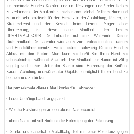
für
maximale
Hundes
Komfort
und
um
Reizungen
und /
oder
Reiben
zu verhindern
.
Der Maulkorb
ist
sicher
komfortabel
für Ihren Hund
und
ist
auch sehr
praktisch
für den Einsatz
in der Ausbildung
, Reisen,
im
Streifendienst und
den Besuch
beim Tierarzt
.
Sagen
ohne
Übertreibung
,
ist
diese neue
Maulkorb
den
besten
DRAHTMAULKORB
für Labrador auf dem
Weltmarkt
.
Dieser
Drahtmaulkorb
für Labrador
wird auch von
professionellen
Trainern
und
Hundeführer
benutzt
.
Es ist
extrem schwierig
für den
Hund
in
Abbau mit
den Pfoten
.
Man kann nie
berät
Sie Ihren Hund
nie
unbeaufsichtigt
während
Maulkorb
.
Der Maulkorb
für Hunde
ist
völlig
ungiftig
und sicher
.
Unter
der Stärke
sind
:
Hemmung
der
Beißen,
Kauen
,
Abholung
unerwünschter
Objekte
,
ermöglicht
Ihrem Hund
zu
hecheln und
zu trinken
.
Hauptmerkmale dieses Maulkorbs
für Labrador:
•
Leder
Umhängeband
,
angepasst
•
Weiche
Polsterungen an
den oberen
Nasenbereich
•
obere
Nase
Teil
voll
Narbenleder
Befestigung der Polsterung
•
Starke
und
dauerhafte
Metallkäfig
Teil
mit einer Resistenz gegen