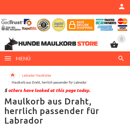
0
0
MENÜ
Labrador Maulkörbe
Maulkorb aus Draht, herrlich passender für Labrador
5
others have looked at this page today.
Maulkorb aus Draht,
herrlich passender für
Labrador