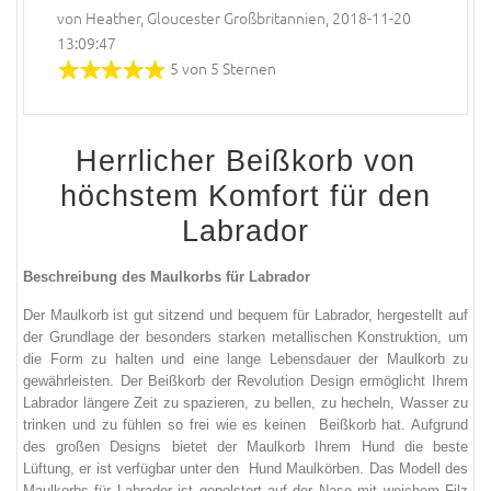
von Heather, Gloucester Großbritannien, 2018-11-20
13:09:47
5 von 5 Sternen
Herrlicher
Beißkorb von
höchstem Komfort für den
Labrador
Beschreibung des Maulkorbs für Labrador
Der Maulkorb
ist
gut
sitzend
und bequem für Labrador
,
hergestellt
auf
der Grundlage
der
besonders
starken
metallischen
Konstruktion
, um
die
Form
zu halten und
eine lange Lebensdauer der
Maulkorb
zu
gewährleisten.
Der Beißkorb
der Revolution
Design
ermöglicht
Ihrem
Labrador
längere Zeit
zu spazieren
,
zu bellen
,
zu hecheln
,
Wasser zu
trinken
und
zu fühlen so
frei
wie
es
keinen
Beißkorb hat.
Aufgrund
des großen Designs bietet
der
Maulkorb
Ihrem
Hund die beste
Lüftung
, er ist
verfügbar
unter den
Hund
Maulkörben
.
Das Modell
des
Maulkorbs
für Labrador
ist
gepolstert
auf der Nase
mit
weichem
Filz