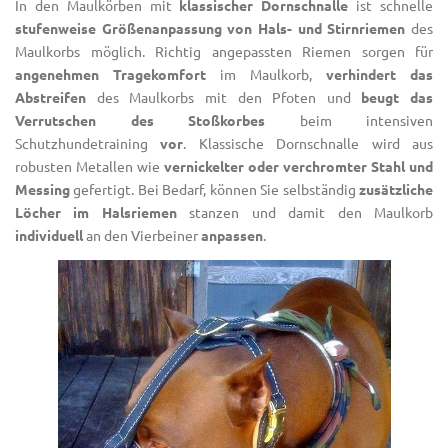
In den Maulkörben mit
klassischer
Dornschnalle
ist schnelle
stufenweise Größenanpassung von Hals- und Stirnriemen
des
Maulkorbs möglich. Richtig angepassten Riemen sorgen für
angenehmen Tragekomfort
im Maulkorb,
verhindert das
Abstreifen
des Maulkorbs mit den Pfoten und
beugt das
Verrutschen des Stoßkorbes
beim intensiven
Schutzhundetraining
vor
. Klassische
Dornschnalle
wird aus
robusten Metallen wie
vernickelter oder verchromter Stahl und
Messing
gefertigt. Bei Bedarf, können Sie selbständig
zusätzliche
Löcher im Halsriemen
stanzen und damit den Maulkorb
individuell
an den Vierbeiner
anpassen
.